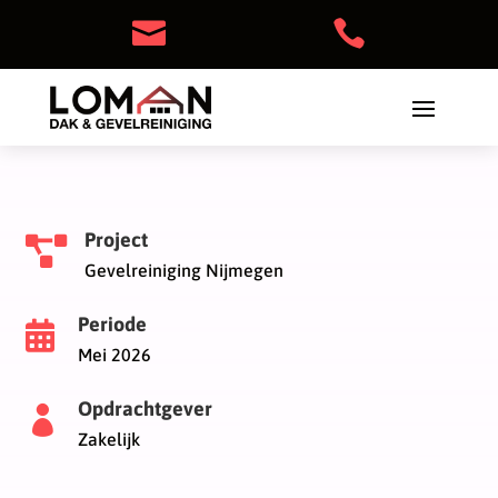


Project

Gevelreiniging Nijmegen
Periode

Mei 2026
Opdrachtgever

Zakelijk