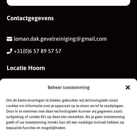
Contactgegevens
loman.dak.gevelreiniging@gmail.com

+31(0)6 57 89 57 57

Locatie Hoorn
Astronautenweg 44
Beheer toestemming
1622DV, Hoorn
Om de beste ervaringen te bieden, gebruiken wij technologieën zoals
cookies om informatie over je apparaat op te slaan en/of te raadplegen.
Door in te stemmen met deze technologieën kunnen wij gegevens zoals
surfgedrag of unieke ID's op deze site verwerken. Als je geen toestemming
geeft of uw toestemming intrekt, kan dit een nadelige invloed hebben op
bepaalde functies en mogelijkheden.