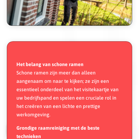
Het belang van schone ramen
Schone ramen zijn meer dan alleen
aangenaam om naar te kijken; ze zijn een
essentieel onderdeel van het visitekaartje van
uw bedrijfspand en spelen een cruciale rol in
het creëren van een lichte en prettige
werkomgeving.
Grondige raamreiniging met de beste
technieken