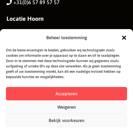
+31(0)6 57 89 57 57

Locatie Hoorn
Astronautenweg 44
Beheer toestemming
1622DV, Hoorn
Om de beste ervaringen te bieden, gebruiken wij technologieën zoals
cookies om informatie over je apparaat op te slaan en/of te raadplegen.
Door in te stemmen met deze technologieën kunnen wij gegevens zoals
surfgedrag of unieke ID's op deze site verwerken. Als je geen toestemming
geeft of uw toestemming intrekt, kan dit een nadelige invloed hebben op
bepaalde functies en mogelijkheden.
Accepteren
Weigeren
Bekijk voorkeuren
Copyright 2026 © Loman Dak- & Gevelreiniging |