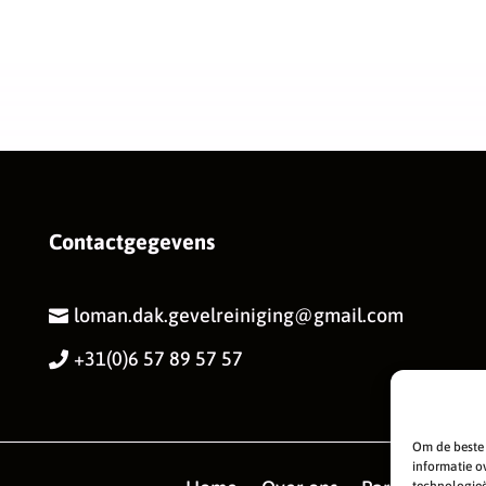
Contactgegevens
loman.dak.gevelreiniging@gmail.com

+31(0)6 57 89 57 57

Om de beste 
informatie o