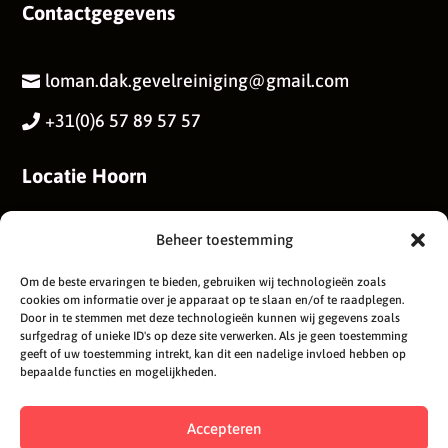
Contactgegevens
loman.dak.gevelreiniging@gmail.com

+31(0)6 57 89 57 57

Locatie Hoorn
Astronautenweg 44
Beheer toestemming
1622DV, Hoorn
Om de beste ervaringen te bieden, gebruiken wij technologieën zoals
cookies om informatie over je apparaat op te slaan en/of te raadplegen.
Door in te stemmen met deze technologieën kunnen wij gegevens zoals
surfgedrag of unieke ID's op deze site verwerken. Als je geen toestemming
geeft of uw toestemming intrekt, kan dit een nadelige invloed hebben op
bepaalde functies en mogelijkheden.
Accepteren