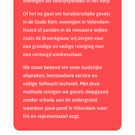
woningen als bedrijfspanden in het dorp.
Of het nu gaat om karakteristieke gevels
in de Oude Kom, woningen in Volendam-
Noord of panden in de nieuwere wijken
zoals de Broeckgouw, wij zorgen voor
een grondige en veilige reiniging met
een verzorgd eindresultaat.
We staan bekend om onze duidelijke
afspraken, betrouw
bare service en
veilige
Softwash-techniek
. Met deze
methode reinigen we gevels diepgaand
zonder schade aan de ondergrond,
waardoor jouw pand in Volendam weer
fris en representatief oogt.