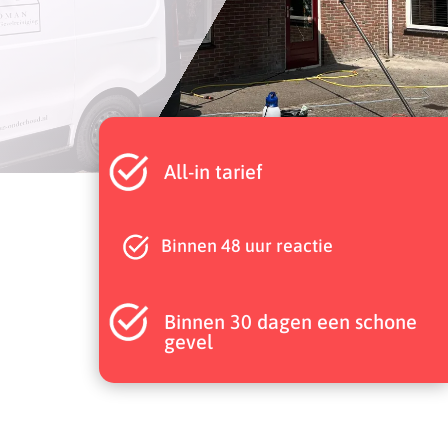
All-in tarief
Binnen 48 uur reactie
Binnen 30 dagen een schone
gevel