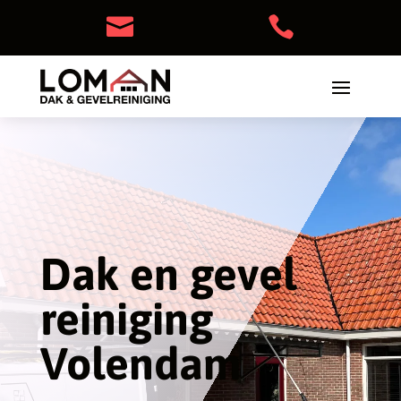


Dak en gevel
reiniging
Volendam