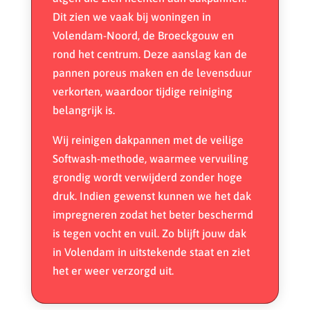
Dit zien we vaak bij woningen in
Volendam-Noord, de Broeckgouw en
rond het centrum. Deze aanslag kan de
pannen poreus maken en de levensduur
verkorten, waardoor
tijdige reiniging
belangrijk is.
Wij reinigen dakpannen met de veilige
Softwash-methode, waarmee vervuiling
grondig wordt verwijderd zonder hoge
druk. Indien gewenst kunnen we het dak
impregneren zodat het beter beschermd
is tegen vocht en vuil. Zo blijft jouw dak
in Volendam in uitstekende staat en ziet
het er weer verzorgd uit.